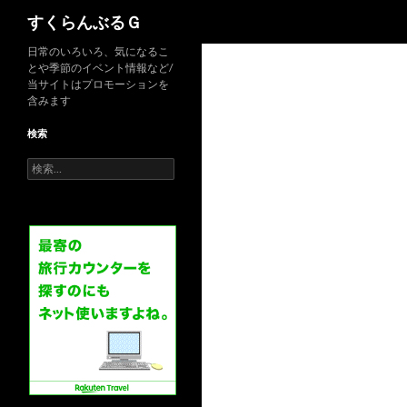
検
すくらんぶるＧ
索
日常のいろいろ、気になるこ
とや季節のイベント情報など/
当サイトはプロモーションを
含みます
検索
検
索: