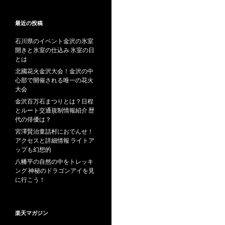
最近の投稿
石川県のイベント金沢の氷室
開きと氷室の仕込み 氷室の日
とは
北國花火金沢大会！金沢の中
心部で開催される唯一の花火
大会
金沢百万石まつりとは？日程
とルート交通規制情報紹介 歴
代の俳優は？
宮澤賢治童話村におでんせ！
アクセスと詳細情報 ライトア
ップも幻想的
八幡平の自然の中をトレッキ
ング 神秘のドラゴンアイを見
に行こう！
楽天マガジン