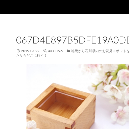
067D4E897B5DFE19A0D
2019-03-22
403 × 269
地元から石川県内のお花見スポット
たならどこに行く？