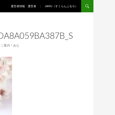
コンテンツへ移動
運営者情報 運営者 ： JAMU（すくらんぶるＧ）
DA8A059BA387B_S
をご案内！あな