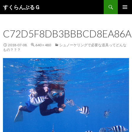
検
すくらんぶるＧ
索
コ
メインメ
ン
ニュー
テ
C72D5F8DB3BBBCD8EA86A
ン
ツ
へ
2018-07-08
640 × 480
シュノーケリングで必要な道具ってどんな
移
もの？？？
動