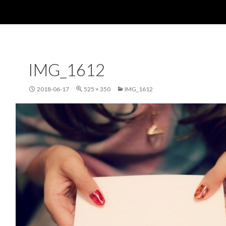
IMG_1612
2018-06-17
525 × 350
IMG_1612