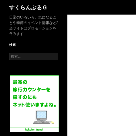
検
すくらんぶるＧ
索
日常のいろいろ、気になるこ
とや季節のイベント情報など/
当サイトはプロモーションを
含みます
検索
検
索: