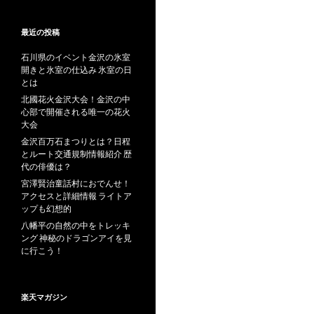
最近の投稿
石川県のイベント金沢の氷室
開きと氷室の仕込み 氷室の日
とは
北國花火金沢大会！金沢の中
心部で開催される唯一の花火
大会
金沢百万石まつりとは？日程
とルート交通規制情報紹介 歴
代の俳優は？
宮澤賢治童話村におでんせ！
アクセスと詳細情報 ライトア
ップも幻想的
八幡平の自然の中をトレッキ
ング 神秘のドラゴンアイを見
に行こう！
楽天マガジン