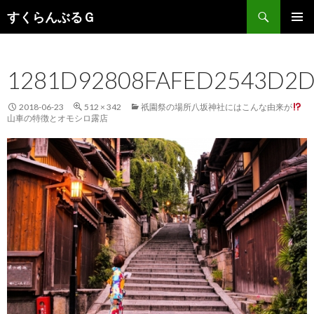
検
すくらんぶるＧ
索
コ
メインメ
ン
ニュー
テ
1281D92808FAFED2543D2D
ン
ツ
へ
2018-06-23
512 × 342
祇園祭の場所八坂神社にはこんな由来が
移
山車の特徴とオモシロ露店
動