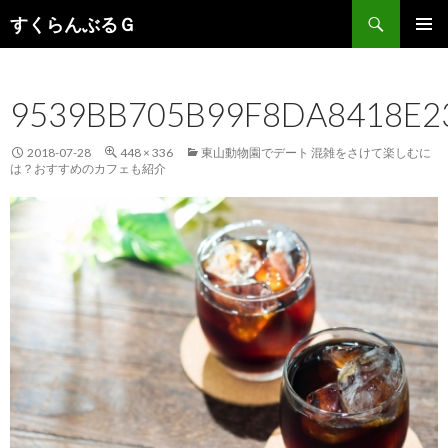
検
すくらんぶるＧ
索
コ
メインメ
ン
ニュー
テ
9539BB705B99F8DA8418E2
ン
ツ
へ
2018-07-28
448 × 336
東山動物園でデート 混雑をさけて楽しむに
移
は？おすすめのカフェも紹介
動