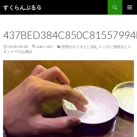
検
すくらんぶるＧ
索
コ
メインメ
ン
ニュー
テ
437BED384C850C81557994
ン
ツ
へ
2018-09-28
640 × 427
肌荒れやニキビに悩むメンズに洗顔法とス
移
キンケアのお薦め
動