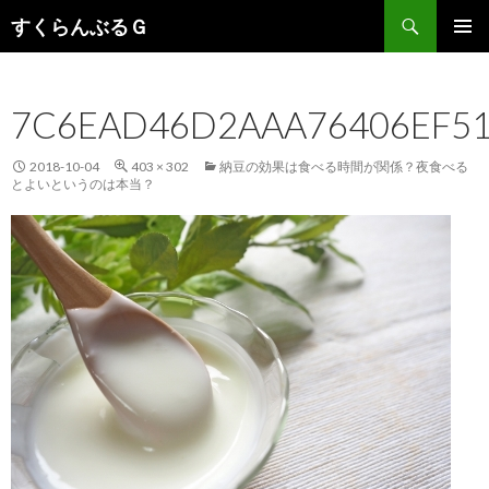
検
すくらんぶるＧ
索
コ
メインメ
ン
ニュー
テ
7C6EAD46D2AAA76406EF51
ン
ツ
へ
2018-10-04
403 × 302
納豆の効果は食べる時間が関係？夜食べる
移
とよいというのは本当？
動