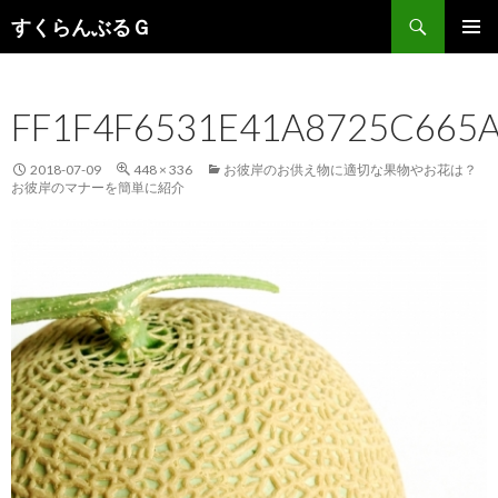
検
すくらんぶるＧ
索
コ
メインメ
ン
ニュー
テ
FF1F4F6531E41A8725C665A
ン
ツ
へ
2018-07-09
448 × 336
お彼岸のお供え物に適切な果物やお花は？
移
お彼岸のマナーを簡単に紹介
動