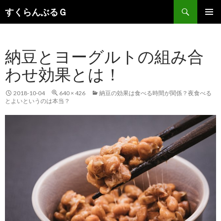
検
すくらんぶるＧ
索
コ
メインメ
ン
ニュー
テ
納豆とヨーグルトの組み合
ン
ツ
わせ効果とは！
へ
移
動
2018-10-04
640 × 426
納豆の効果は食べる時間が関係？夜食べる
とよいというのは本当？