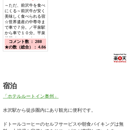
～ただ、前沢牛を食べ
にくる～前沢牛が安く
美味しく食べられる宿
☆世界遺産の中尊寺ま
で車で７分。／平泉駅
から車で１０分。平泉
前沢インターチェンジ
コメント数 ： 288
より車で５分。
★の数（総合）： 4.86
宿泊
「ホテルルートイン奥州」
水沢駅から徒歩圏内にあり観光に便利です。
ドトールコーヒーのセルフサービスや朝食バイキングは無