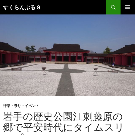
検
すくらんぶるＧ
索
コ
メインメ
ン
ニュー
テ
ン
ツ
へ
移
動
行楽・祭り・イベント
岩手の歴史公園江刺藤原の
郷で平安時代にタイムスリ